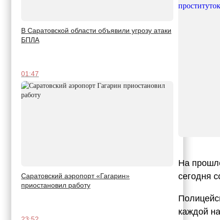
В Саратовской области объявили угрозу атаки
БПЛА
01:47
На прошло
сегодня с
Саратовский аэропорт «Гагарин»
приостановил работу
Полицейск
каждой на
23:52