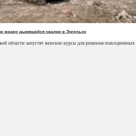
о видео дымящейся свалки в Энгельсе