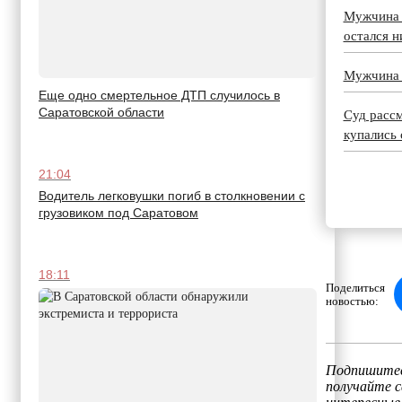
Мужчина о
остался н
Мужчина в
Еще одно смертельное ДТП случилось в
Саратовской области
Суд рассм
купались
21:04
Водитель легковушки погиб в столкновении с
грузовиком под Саратовом
18:11
Поделиться
новостью:
Подпишитес
получайте 