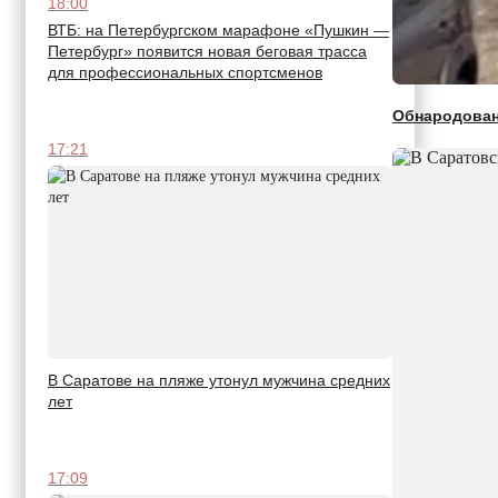
18:00
ВТБ: на Петербургском марафоне «Пушкин —
Петербург» появится новая беговая трасса
для профессиональных спортсменов
Обнародован
17:21
В Саратове на пляже утонул мужчина средних
лет
17:09