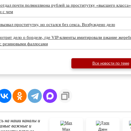
тдал почти полмиллиона рублей за проститутку «высшего класса»
и с чем
ызвал проститутку, но остался без секса. Возбуждено дело
отрит дело о борделе, где VIP-клиенты имитировали ржание жереб
 с резиновыми фаллосами
Все новости по теме
ь на наши каналы и
самые важные и
Max
Дзен