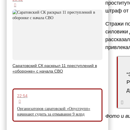
проститут
штраф от 
Стражи по
силовики
рассказал
привлекал
Саратовский СК раскрыл 11 преступлений в
«оборонке» с начала СВО
“
Р
д
22:54
Организаторов саратовской «Опусгрупп»
начинают судить за отмывание 9 млрд
Фото и в