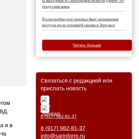
В выходные в Саратовской области ударит 39-
градусная жара
Роспотребнадзор признал факт загрязнения
воздуха из-за горевшей свалки в Энгельсе
Читать больше
Связаться с редакцией или
прислать новость
этом
ВД.
8 (917) 982-81-37
а и в
8 (917) 982-81-37
 На
info@sarinform.ru