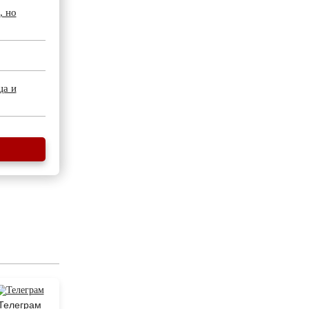
, но
ца и
Телеграм