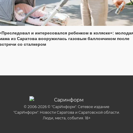
«Преследовал и интересовался ребенком в коляске»: молода
мама из Саратова вооружилась газовым баллончиком после
встречи со сталкером
© 2006-2026 © "СарИнформ". Сетевое издание
"СарИнформ". Новости Саратова и Саратовской области.
Люди, места, события. 18+