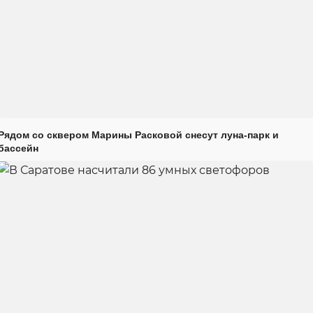
Рядом со сквером Марины Расковой снесут луна-парк и
бассейн