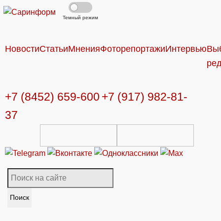
Темный режим
Новости
Статьи
Мнения
Фоторепортажи
Интервью
Вы
ре
+7 (8452) 659-600
+7 (917) 982-81-
37
Поиск