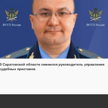
В Саратовской области сменился руководитель управления
судебных приставов