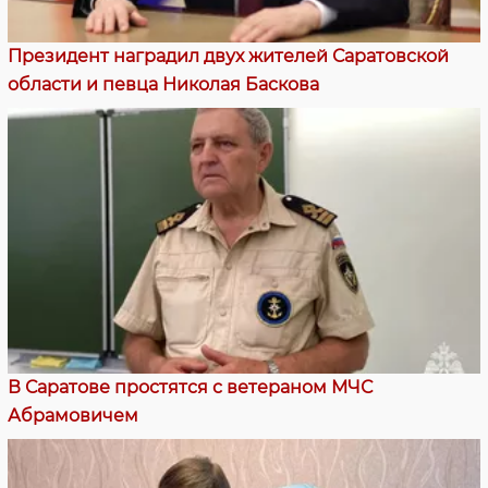
Президент наградил двух жителей Саратовской
области и певца Николая Баскова
В Саратове простятся с ветераном МЧС
Абрамовичем