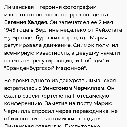
Лиманская – героиня фотографии
известного военного корреспондента
Евгения Халдея
. Он запечатлел ее 2 мая
1945 года в Берлине недалеко от Рейхстага
– у Бранденбургских ворот, где Мария
регулировала движение. Снимок получил
всемирную известность, а девушку начали
называть "регулировщицей Победы" и
"Бранденбургской Мадонной".
Во время одного из дежурств Лиманская
встретилась с
Уинстоном Черчиллем
. Он
ехал в своем кортеже на Потсдамскую
конференцию. Заметив на посту Марию,
Черчилль спросил через переводчика, не
обижают ли ее английские солдаты.
Лиманская ответила: "Пусть только