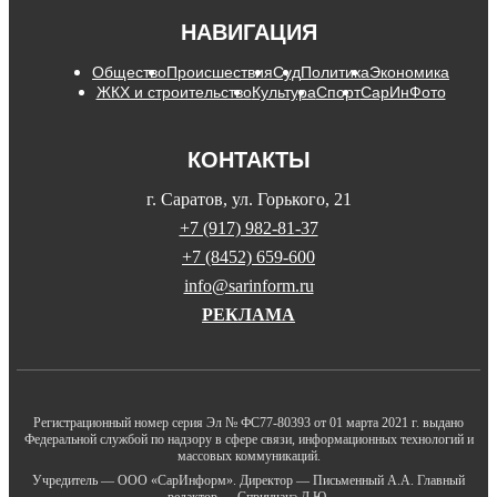
НАВИГАЦИЯ
Общество
Происшествия
Суд
Политика
Экономика
ЖКХ и строительство
Культура
Спорт
СарИнФото
КОНТАКТЫ
г. Саратов, ул. Горького, 21
+7 (917) 982-81-37
+7 (8452) 659-600
info@sarinform.ru
РЕКЛАМА
Регистрационный номер серия Эл № ФС77-80393 от 01 марта 2021 г. выдано
Федеральной службой по надзору в сфере связи, информационных технологий и
массовых коммуникаций.
Учредитель — ООО «СарИнформ». Директор — Письменный А.А. Главный
редактор — Спринчанэ Д.Ю.