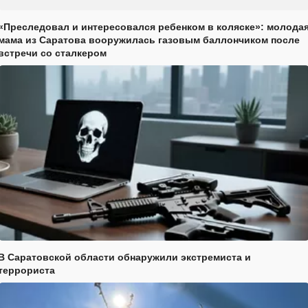
«Преследовал и интересовался ребенком в коляске»: молода
мама из Саратова вооружилась газовым баллончиком после
встречи со сталкером
В Саратовской области обнаружили экстремиста и
террориста