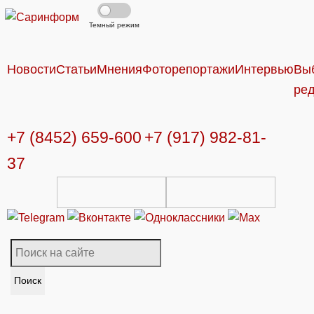
Темный режим
Новости
Статьи
Мнения
Фоторепортажи
Интервью
Вы
ре
+7 (8452) 659-600
+7 (917) 982-81-
37
Поиск