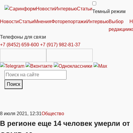
Новости
Интервью
Статьи
Темный режим
Новости
Статьи
Мнения
Фоторепортажи
Интервью
Выбор
Н
редакции
к
Телефоны для связи
+7 (8452) 659-600
+7 (917) 982-81-37
Поиск
8 июля 2021, 12:31
Общество
В регионе еще 14 человек умерли от