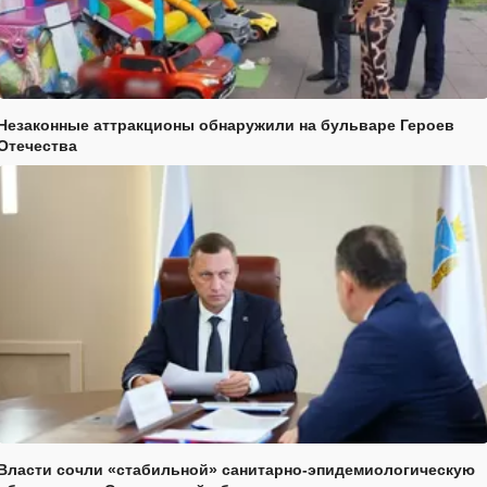
Незаконные аттракционы обнаружили на бульваре Героев
Отечества
Власти сочли «стабильной» санитарно-эпидемиологическую