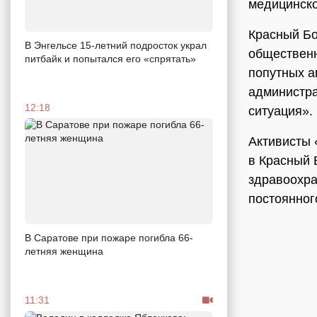
медицинск
Красный Бо
В Энгельсе 15-летний подросток украл
общественн
питбайк и попытался его «спрятать»
попутных а
администра
12:18
ситуация».
Активисты 
в Красный 
здравоохра
постоянног
В Саратове при пожаре погибла 66-
летняя женщина
11:31