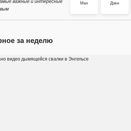
самые важные и интересные
Max
Дзен
рвым
рное за неделю