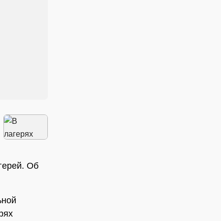
герей. Об
ьной
рях