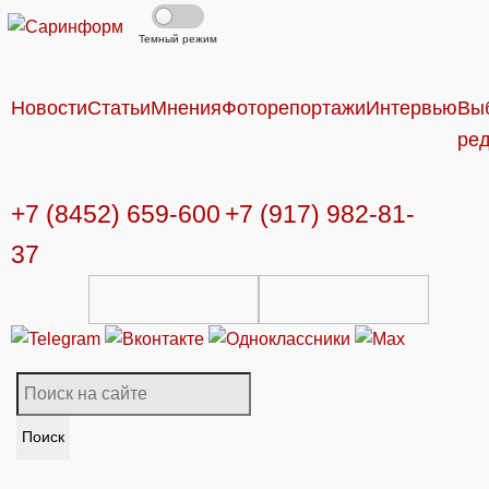
Темный режим
Новости
Статьи
Мнения
Фоторепортажи
Интервью
Вы
ре
+7 (8452) 659-600
+7 (917) 982-81-
37
Поиск