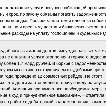
не оплатившие услуги ресурсоснабжающей организа
ный срок, по закону обязаны погасить задолженност
ьном порядке. Просрочка платежей влечет за собой 
 пени, но и арест имущества и банковских счетов, а 
ьные расходы на уплату госпошлины и судебных из
судебного взыскания долгов вынужденная, так как ж
ва не оплатили услуги отопления и горячего водосн
у более 1,7 млрд рублей. В борьбе с задолженность
есурсы мы активно сотрудничаем с судебными прист
ла года проведено 12 совместных рейдов. Не стоит
ся, что долги за отопление и горячую воду останутс
ствий. Компания принимает все необходимые меры,
ние в суд и принудительное взыскание», – отметила
ор по работе с дебиторской задолженностью, замест