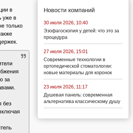
Новости компаний
ции в
ь уже в
30 июля 2026, 10:40
не только
Эзофагоскопия у детей: что это за
также
процедура
держек.
27 июля 2026, 15:01
Современные технологии в
ители
ортопедической стоматологии:
абжения
новые материалы для коронок
ю за
23 июля 2026, 11:17
авами.
Душевая панель: современная
альтернатива классическому душу
я без
 включая
итель