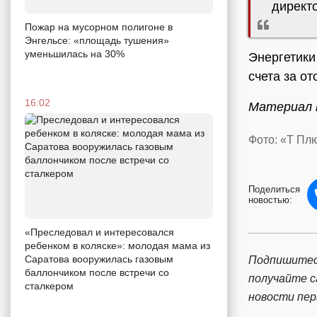
директ
Пожар на мусорном полигоне в
Энгельсе: «площадь тушения»
уменьшилась на 30%
Энергетики
счета за о
16:02
Материал п
Фото: «Т Пл
Поделиться
новостью:
«Преследовал и интересовался
ребенком в коляске»: молодая мама из
Саратова вооружилась газовым
Подпишитес
баллончиком после встречи со
получайте 
сталкером
новости пе