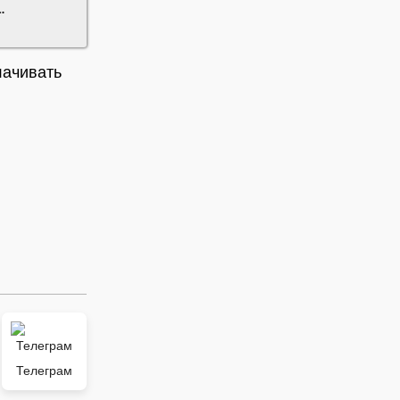
а
.
лачивать
Телеграм