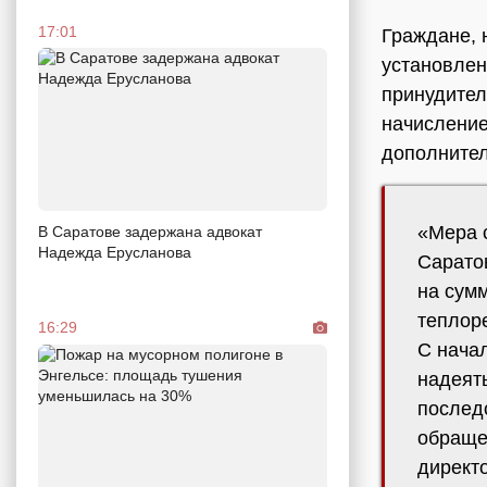
17:01
Граждане, 
установлен
принудител
начисление
дополнител
«Мера 
В Саратове задержана адвокат
Надежда Ерусланова
Сарато
на сумм
теплор
16:29
С нача
надеять
послед
обраще
директ