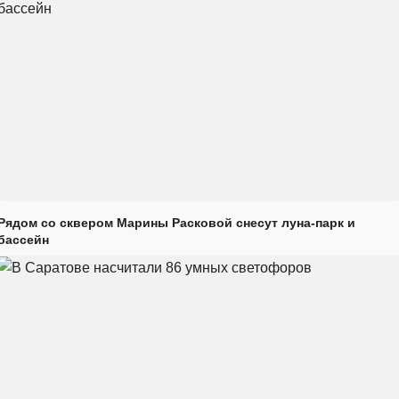
Рядом со сквером Марины Расковой снесут луна-парк и
бассейн