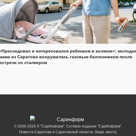
«Преследовал и интересовался ребенком в коляске»: молода
мама из Саратова вооружилась газовым баллончиком после
встречи со сталкером
© 2006-2026 © "СарИнформ". Сетевое издание "СарИнформ".
Новости Саратова и Саратовской области. Люди, места,