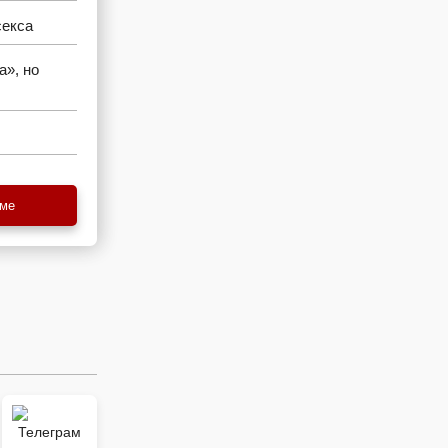
секса
а», но
еме