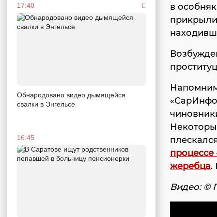
в особняк
17:40
прикрыли 
находивш
Возбужден
проституц
Напомним
Обнародовано видео дымящейся
«СарИнфо
свалки в Энгельсе
чиновники
Некоторые
16:45
плескался
процессе
жеребца
.
Видео: © 