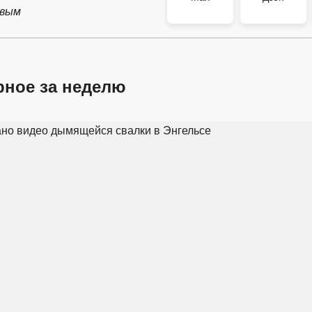
рвым
рное за неделю