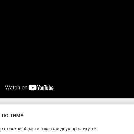
 по теме
аратовской области наказали двух проституток