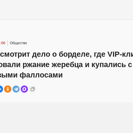
:06
Общество
смотрит дело о борделе, где VIP-к
овали ржание жеребца и купались с
выми фаллосами