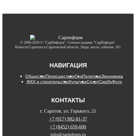
© 2006-2026 © "СарИнформ". Сетевое издание "СарИнформ".
Новости Саратова и Саратовской области. Люди, места, события. 18+
НАВИГАЦИЯ
Общество
Происшествия
Суд
Политика
Экономика
ЖКХ и строительство
Культура
Спорт
СарИнФото
КОНТАКТЫ
г. Саратов, ул. Горького, 21
+7 (917) 982-81-37
+7 (8452) 659-600
info@sarinform.ru