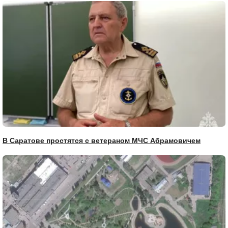
В Саратове простятся с ветераном МЧС Абрамовичем