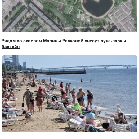
Рядом со сквером Марины Расковой снесут луна-парк и
бассейн