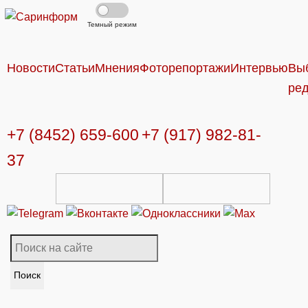
Темный режим
Новости
Статьи
Мнения
Фоторепортажи
Интервью
Вы
ре
+7 (8452) 659-600
+7 (917) 982-81-
37
Поиск