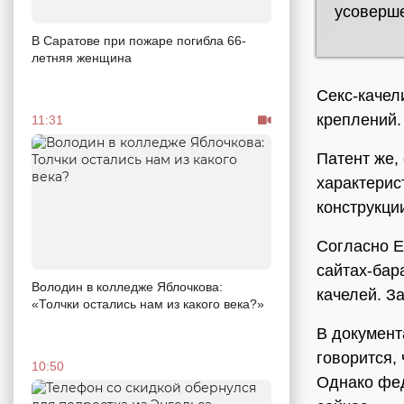
усоверше
В Саратове при пожаре погибла 66-
летняя женщина
Секс-качел
креплений.
11:31
Патент же,
характерис
конструкци
Согласно Е
сайтах-бар
Володин в колледже Яблочкова:
качелей. З
«Толчки остались нам из какого века?»
В документ
говорится,
10:50
Однако фед