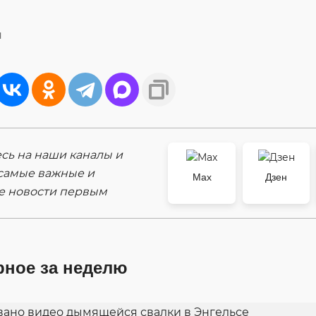
u
ь на наши каналы и
самые важные и
Max
Дзен
е новости первым
рное за неделю