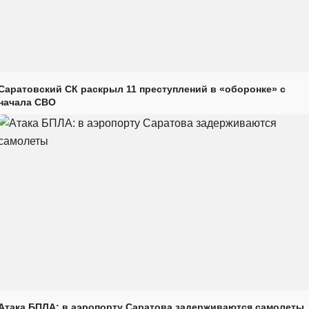
Саратовский СК раскрыл 11 преступлений в «оборонке» с
начала СВО
Атака БПЛА: в аэропорту Саратова задерживаются самолеты