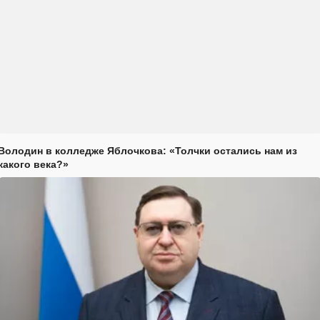
Володин в колледже Яблочкова: «Толчки остались нам из
какого века?»