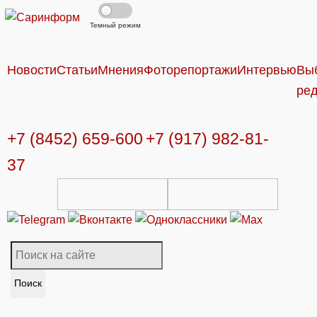
Темный режим
Новости
Статьи
Мнения
Фоторепортажи
Интервью
Вы
ре
+7 (8452) 659-600
+7 (917) 982-81-
37
Поиск