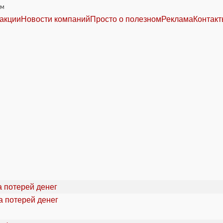
им
акции
Новости компаний
Просто о полезном
Реклама
Контак
а потерей денег