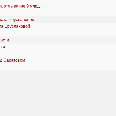
за отмывание 9 млрд
та Еруслановой
сти
од Саратовом