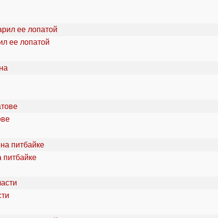
ил ее лопатой
ове
а питбайке
сти