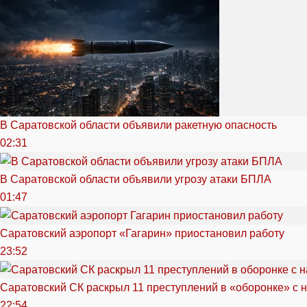
В Саратовской области объявили ракетную опасность
02:31
В Саратовской области объявили угрозу атаки БПЛА
01:47
Саратовский аэропорт «Гагарин» приостановил работу
23:52
Саратовский СК раскрыл 11 преступлений в «оборонке» с 
22:54