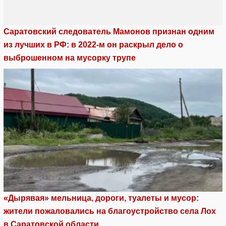
Саратовский следователь Мамонов признан одним
из лучших в РФ: в 2022-м он раскрыл дело о
выброшенном на мусорку трупе
«Дырявая» мельница, дороги, туалеты и мусор:
жители пожаловались на благоустройство села Лох
в Саратовской области