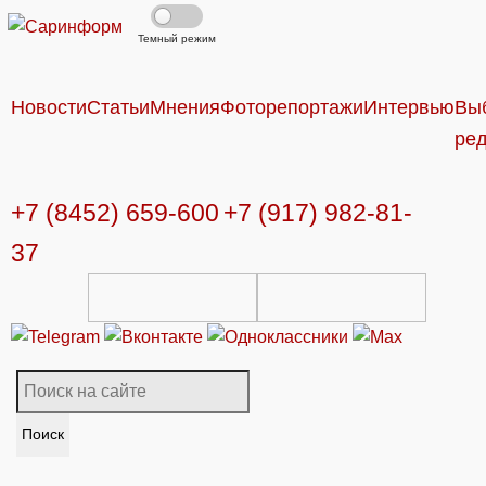
Темный режим
Новости
Статьи
Мнения
Фоторепортажи
Интервью
Вы
ре
+7 (8452) 659-600
+7 (917) 982-81-
37
Поиск