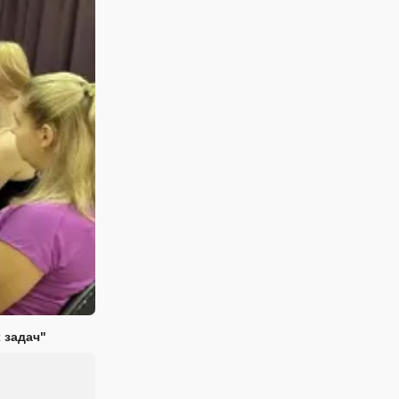
 задач"