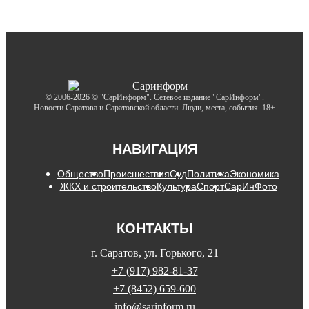
© 2006-2026 © "СарИнформ". Сетевое издание "СарИнформ".
Новости Саратова и Саратовской области. Люди, места, события. 18+
НАВИГАЦИЯ
Общество
Происшествия
Суд
Политика
Экономика
ЖКХ и строительство
Культура
Спорт
СарИнФото
КОНТАКТЫ
г. Саратов, ул. Горького, 21
+7 (917) 982-81-37
+7 (8452) 659-600
info@sarinform.ru