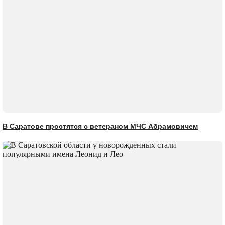
В Саратове простятся с ветераном МЧС Абрамовичем