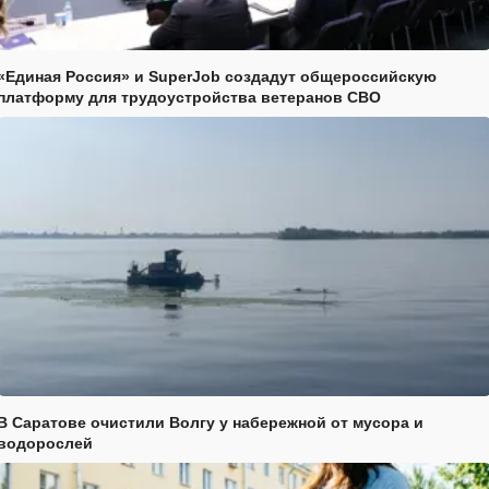
«Единая Россия» и SuperJob создадут общероссийскую
платформу для трудоустройства ветеранов СВО
В Саратове очистили Волгу у набережной от мусора и
водорослей