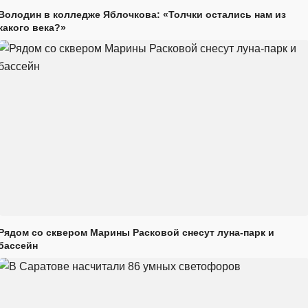
Володин в колледже Яблочкова: «Толчки остались нам из
какого века?»
Рядом со сквером Марины Расковой снесут луна-парк и
бассейн