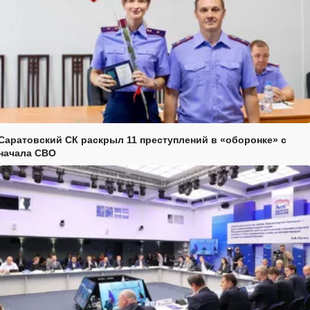
Саратовский СК раскрыл 11 преступлений в «оборонке» с
начала СВО