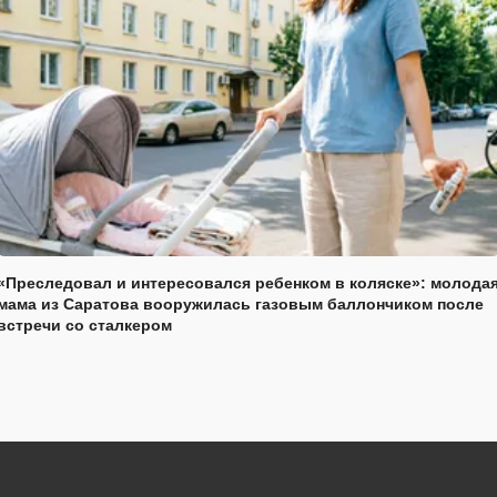
«Преследовал и интересовался ребенком в коляске»: молода
мама из Саратова вооружилась газовым баллончиком после
встречи со сталкером