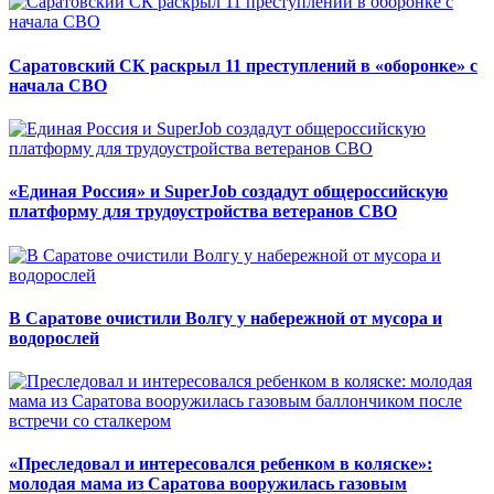
Саратовский СК раскрыл 11 преступлений в «оборонке» с
начала СВО
«Единая Россия» и SuperJob создадут общероссийскую
платформу для трудоустройства ветеранов СВО
В Саратове очистили Волгу у набережной от мусора и
водорослей
«Преследовал и интересовался ребенком в коляске»:
молодая мама из Саратова вооружилась газовым