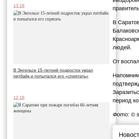
13:18
правитель
В Саратов
Балаковс
Красноарм
людей.
От воспал
В Энгельсе 15-летний подросток украл
Напомним,
питбайк и попытался его «спрятать»
подтвержд
Заразитьс
12:18
период ко
Фото: © s
Новост