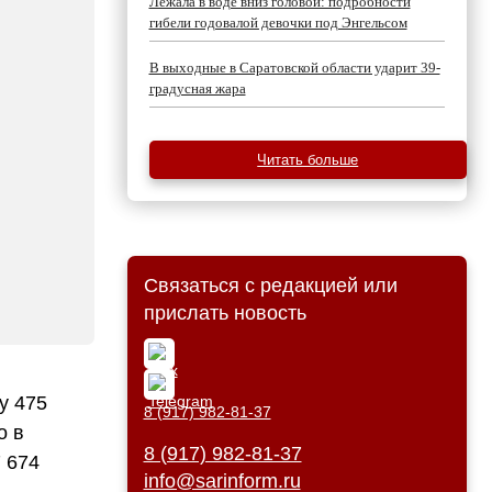
Лежала в воде вниз головой: подробности
гибели годовалой девочки под Энгельсом
В выходные в Саратовской области ударит 39-
градусная жара
Читать больше
Связаться с редакцией или
прислать новость
у 475
8 (917) 982-81-37
о в
8 (917) 982-81-37
 674
info@sarinform.ru