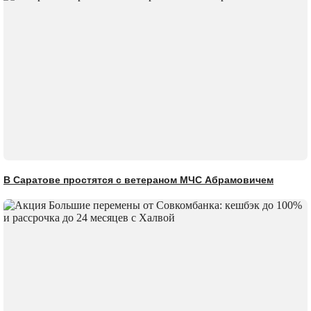
В Саратове простятся с ветераном МЧС Абрамовичем