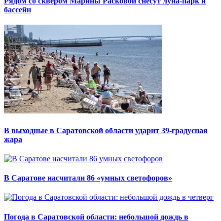
Рядом со сквером Марины Расковой снесут луна-парк и
бассейн
В выходные в Саратовской области ударит 39-градусная
жара
В Саратове насчитали 86 «умных светофоров»
Погода в Саратовской области: небольшой дождь в