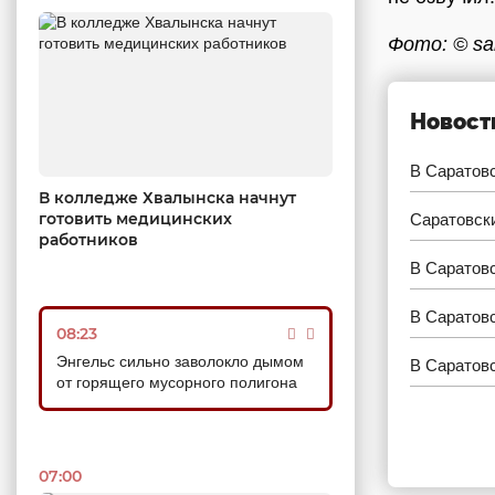
Фото: © sar
Новост
В Саратовс
В колледже Хвалынска начнут
готовить медицинских
Саратовск
работников
В Саратов
В Саратовс
08:23
Энгельс сильно заволокло дымом
В Саратов
от горящего мусорного полигона
07:00