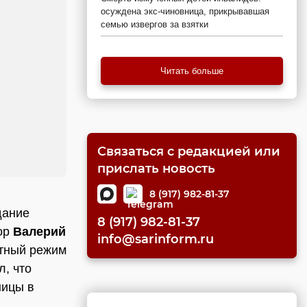
осуждена экс-чиновница, прикрывавшая
семью извергов за взятки
Читать больше
Связаться с редакцией или
прислать новость
8 (917) 982-81-37
дание
8 (917) 982-81-37
тор
Валерий
info@sarinform.ru
атный режим
л, что
ницы в