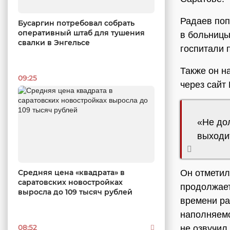
Радаев поп
Бусаргин потребовал собрать
оперативный штаб для тушения
в больницы
свалки в Энгельсе
госпитали 
Также он н
09:25
через сайт
«Не до
выходит
Средняя цена «квадрата» в
Он отметил
саратовских новостройках
продолжает
выросла до 109 тысяч рублей
времени ра
наполняемо
08:52
не озвучил.