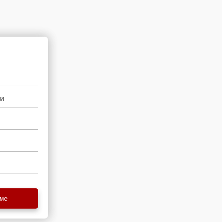
ми
еме