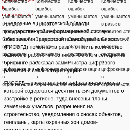
Внедрение в Саратовской области
государственной информационной системы
обеспечения градостроительной деятельности
(ГИСОГД) помогла «в разы» снизить количество
ошибок в работе чиновников. Об этом сегодня на
брифинге рассказал замминистра цифрового
развития и связи И
горь Гущин
.
ГИСОГД – разветвленная цифровая система, в
которой содержатся десятки тысяч документов о
застройке в регионе. Туда внесены планы
земельных участков, разрешения на
строительство, уведомления о сносах объектов,
генпланы, карты охранных зон домов-
памятников и так далее.