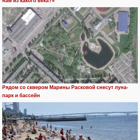
нам из какого века?»
Рядом со сквером Марины Расковой снесут луна-
парк и бассейн