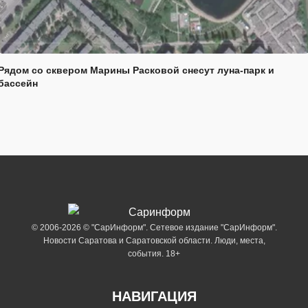
Рядом со сквером Марины Расковой снесут луна-парк и
бассейн
© 2006-2026 © "СарИнформ". Сетевое издание "СарИнформ".
Новости Саратова и Саратовской области. Люди, места,
события. 18+
НАВИГАЦИЯ