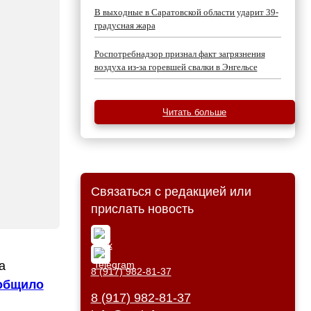
В выходные в Саратовской области ударит 39-
градусная жара
Роспотребнадзор признал факт загрязнения
воздуха из-за горевшей свалки в Энгельсе
Читать больше
Связаться с редакцией или
прислать новость
а
8 (917) 982-81-37
общило
8 (917) 982-81-37