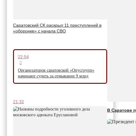
Саратовский СК раскрыл 11 преступлений в
«оборонке» с начала СВО
22:54
Организаторов саратовской «Опусгрупп»
начинают судить за отмывание 9 млрд
21:32
В Саратове 