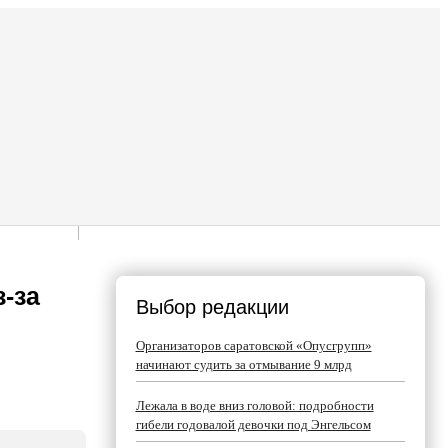
-за
Выбор редакции
Организаторов саратовской «Опусгрупп»
начинают судить за отмывание 9 млрд
Лежала в воде вниз головой: подробности
гибели годовалой девочки под Энгельсом