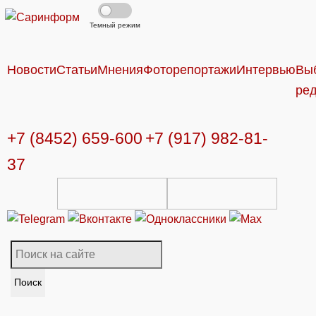
Темный режим
Новости
Статьи
Мнения
Фоторепортажи
Интервью
Вы
ре
+7 (8452) 659-600
+7 (917) 982-81-
37
Поиск