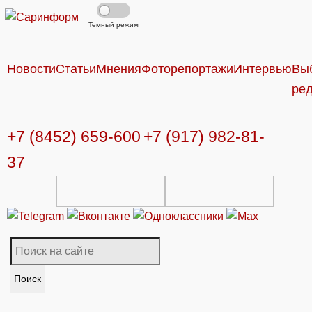
Темный режим
Новости
Статьи
Мнения
Фоторепортажи
Интервью
Вы
ре
+7 (8452) 659-600
+7 (917) 982-81-
37
Поиск