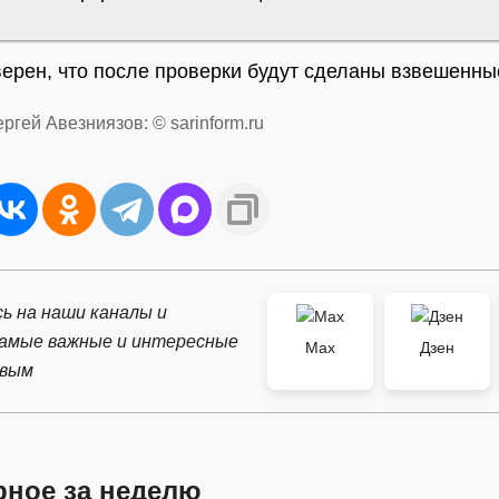
верен, что после проверки будут сделаны взвешенн
ргей Авезниязов: © sarinform.ru
ь на наши каналы и
самые важные и интересные
Max
Дзен
рвым
рное за неделю