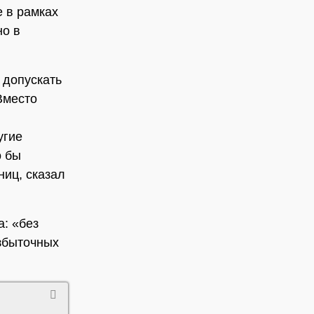
е в рамках
но в
 допускать
Вместо
угие
о бы
ниц, сказал
: «без
збыточных