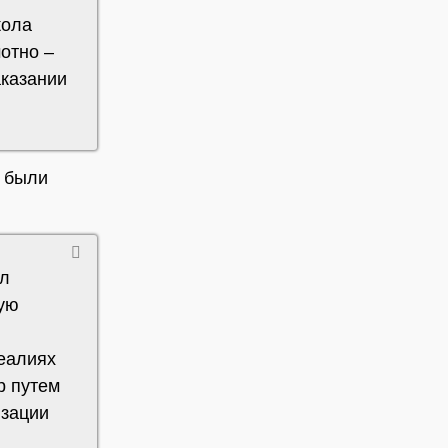
кола
отно –
аказании
и были
сл
рую
реалиях
р путем
изации