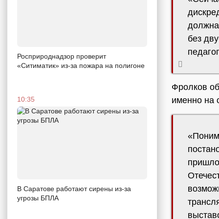
дискре
должна 
без дв
педагог
Росприроднадзор проверит
«Ситиматик» из-за пожара на полигоне
Фролков об
10:35
именно на 
«Поним
постано
пришло
Отечес
возмож
В Саратове работают сирены из-за
угрозы БПЛА
трансл
выставо