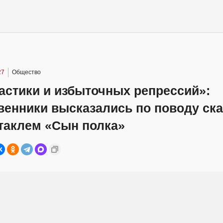
27
Общество
астики и избыточных репрессий»:
венники высказались по поводу ск
ктаклем «Сын полка»