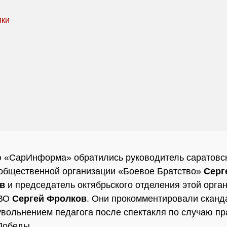
 «СарИнформа» обратились руководитель саратовс
общественной организации «Боевое Братство»
Серг
в
и председатель октябрьского отделения этой орга
ВО
Сергей Фролков
. Они прокомментировали скан
увольнением педагога после спектакля по случаю п
Победы.