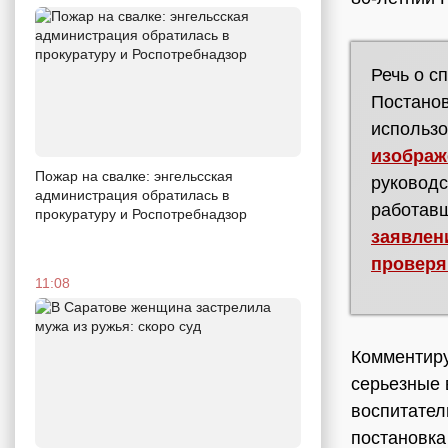
Речь о с
Постанов
использо
изображ
Пожар на свалке: энгельсская
руководс
администрация обратилась в
работавш
прокуратуру и Роспотребнадзор
заявлен
провер
11:08
Комментиру
серьезные 
воспитател
постановка