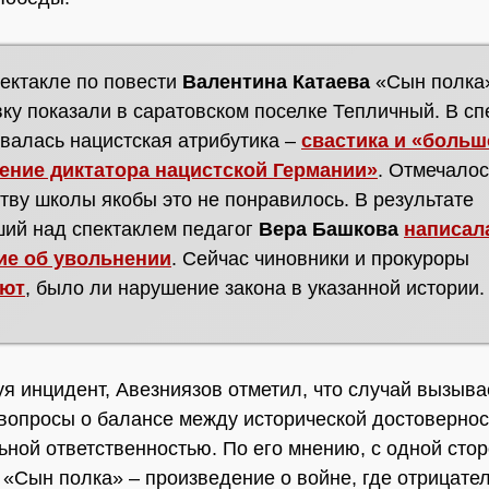
пектакле по повести
Валентина Катаева
«Сын полка
ку показали в саратовском поселке Тепличный. В сп
валась нацистская атрибутика –
свастика и «больш
ение диктатора нацистской Германии»
. Отмечалос
тву школы якобы это не понравилось. В результате
ий над спектаклем педагог
Вера Башкова
написал
ие об увольнении
. Сейчас чиновники и прокуроры
яют
, было ли нарушение закона в указанной истории.
я инцидент, Авезниязов отметил, что случай вызыва
вопросы о балансе между исторической достовернос
ьной ответственностью. По его мнению, с одной сто
 «Сын полка» – произведение о войне, где отрицате