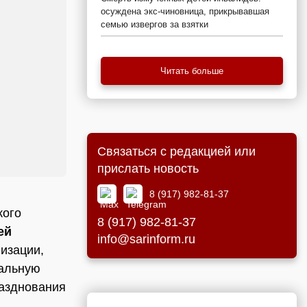
осуждена экс-чиновница, прикрывавшая
семью извергов за взятки
Читать больше
Связаться с редакцией или
прислать новость
8 (917) 982-81-37
кого
8 (917) 982-81-37
ей
info@sarinform.ru
низации,
дальную
разднования