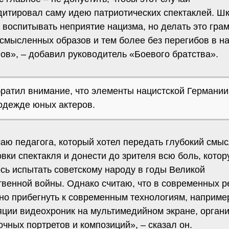
дитировал саму идею патриотических спектаклей. Ш
воспитывать неприятие нацизма, но делать это грам
усмысленных образов и тем более без перегибов в н
ов», – добавил руководитель «Боевого братства».
ратил внимание, что элементы нацистской Германи
одежде юных актеров.
аю педагога, который хотел передать глубокий смы
вки спектакля и донести до зрителя всю боль, кото
сь испытать советскому народу в годы Великой
твенной войны. Однако считаю, что в современных 
но прибегнуть к современным технологиям, наприме
яции видеохроник на мультимедийном экране, орган
чных портретов и композиций», – сказал он.