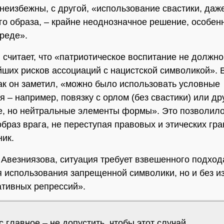
неизбежны, с другой, «использование свастики, даж
го образа, – крайне неоднозначное решение, особен
реде».
 считает, что «патриотическое воспитание не должно
ших рисков ассоциаций с нацистской символикой». 
как он заметил, «можно было использовать условные
я – например, повязку с орлом (без свастики) или др
, но нейтральные элементы формы». Это позволил
образ врага, не переступая правовых и этических гра
ик.
Авезниязова, ситуация требует взвешенного подхода
 использования запрещенной символики, но и без и
тивных репрессий».
 главное – не допустить, чтобы этот случай