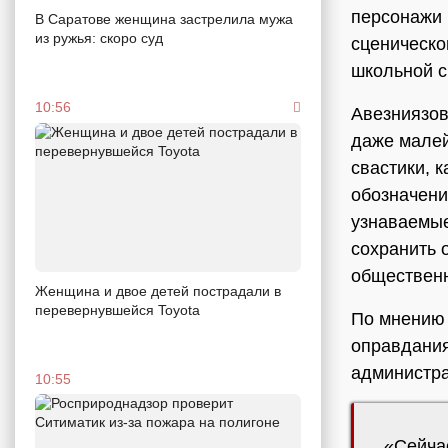
персонажи 
В Саратове женщина застрелила мужа
из ружья: скоро суд
сценическо
школьной с
10:56
Авезниязов
даже малей
свастики, 
обозначени
узнаваемые
сохранить 
общественн
Женщина и двое детей пострадали в
перевернувшейся Toyota
По мнению 
оправдания
администра
10:55
«Сейчас