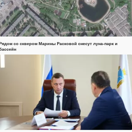
Рядом со сквером Марины Расковой снесут луна-парк и
бассейн