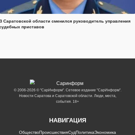
В Саратовской области сменился руководитель управления
судебных приставов
© 2006-2026 © "СарИнформ". Сетевое издание "СарИнформ".
Новости Саратова и Саратовской области. Люди, места,
события. 18+
НАВИГАЦИЯ
Общество
Происшествия
Суд
Политика
Экономика