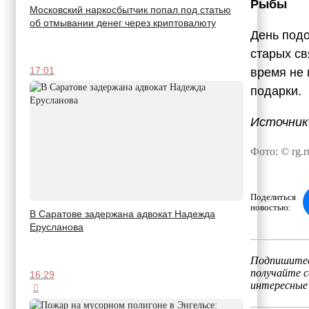
Рыбы
Московский наркосбытчик попал под статью
об отмывании денег через криптовалюту
День подо
старых св
17:01
время не 
подарки.
Источник
Фото: © rg.r
Поделиться
новостью:
В Саратове задержана адвокат Надежда
Ерусланова
Подпишитес
получайте 
16:29
интересные