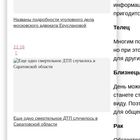
информац
пригодитс
Названы подробности уголовного дела
московского адвоката Еруслановой
Телец
Многим по
21:16
но при эт
для други
Близнец
День можн
станете с
виду. Поэ
для общен
Еще одно смертельное ДТП случилось в
Саратовской области
Рак
Обстоятел