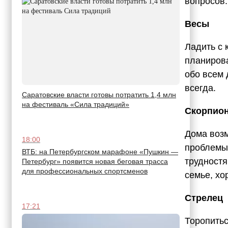
вопросов.
Весы
Ладить с 
планирова
обо всем 
всегда.
Саратовские власти готовы потратить 1,4 млн
на фестиваль «Сила традиций»
Скорпио
Дома воз
18:00
проблемы,
ВТБ: на Петербургском марафоне «Пушкин —
трудностя
Петербург» появится новая беговая трасса
для профессиональных спортсменов
семье, хо
Стрелец
17:21
Торопитьс