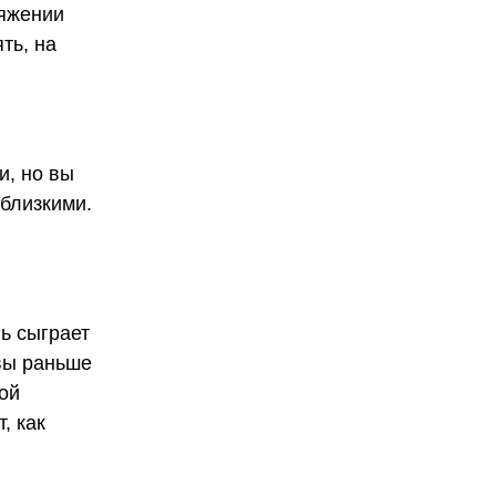
ряжении
ть, на
и, но вы
 близкими.
ь сыграет
вы раньше
ой
, как