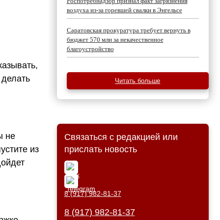
Роспотребнадзор признал факт загрязнения
воздуха из-за горевшей свалки в Энгельсе
Саратовская прокуратура требует вернуть в
бюджет 570 млн за некачественное
благоустройство
казывать,
 делать
Читать больше
ы не
Связаться с редакцией или
устите из
прислать новость
дойдет
8 (917) 982-81-37
8 (917) 982-81-37
ржке