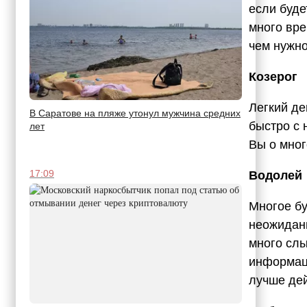
если буде
много вре
чем нужно
Козерог
Легкий де
В Саратове на пляже утонул мужчина средних
быстро с 
лет
Вы о мног
17:09
Водолей
Многое бу
неожиданн
много слы
информаци
лучше дей