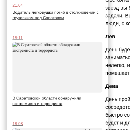
21:04
звезд вы 
Водитель легковушки погиб в столкновении с
задачи. В
грузовиком под Саратовом
люди, с к
Лев
18:11
День буде
заниматьс
нелегко, 
помешает 
Дева
В Саратовской области обнаружили
День прой
экстремиста и террориста
сосредото
быстро со
будет и д
18:08