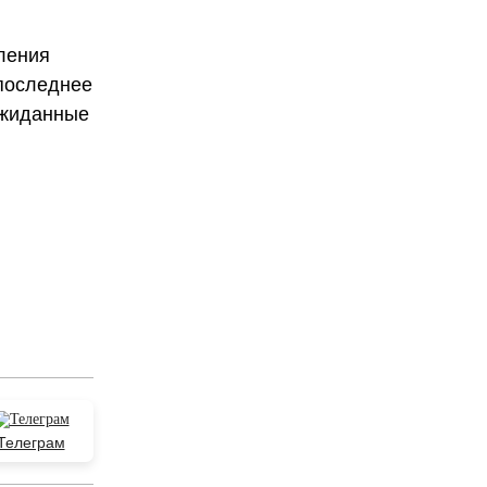
ления
 последнее
ожиданные
Телеграм