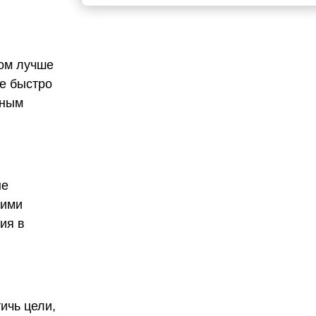
вом лучше
е быстро
тным
ые
кими
ия в
ичь цели,