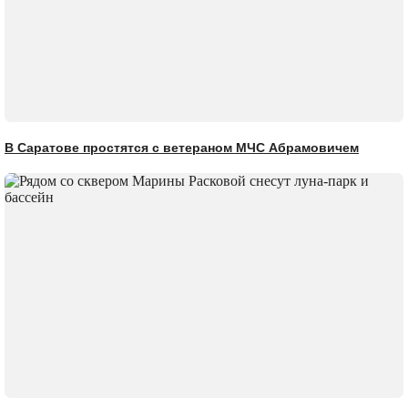
В Саратове простятся с ветераном МЧС Абрамовичем