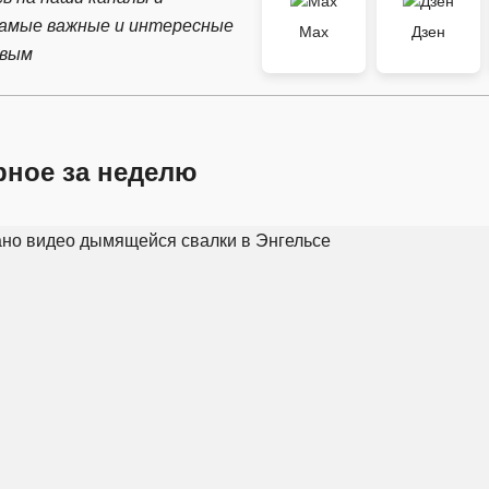
самые важные и интересные
Max
Дзен
рвым
рное за неделю