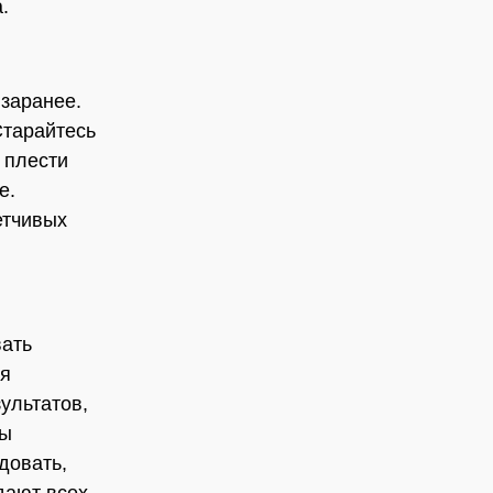
.
 заранее.
Старайтесь
 плести
е.
етчивых
вать
ся
ультатов,
вы
довать,