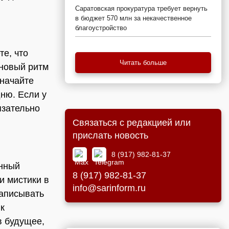
Саратовская прокуратура требует вернуть
в бюджет 570 млн за некачественное
благоустройство
те, что
Читать больше
 новый ритм
значайте
дню. Если у
язательно
Связаться с редакцией или
прислать новость
8 (917) 982-81-37
енный
8 (917) 982-81-37
и мистики в
info@sarinform.ru
записывать
к
в будущее,