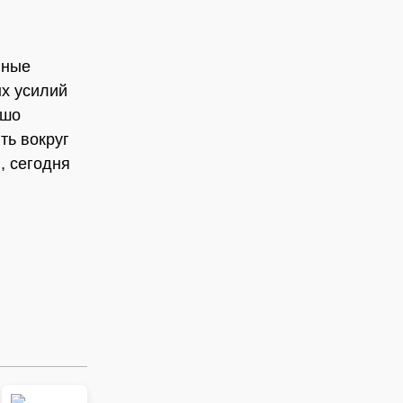
вные
ых усилий
ошо
ть вокруг
, сегодня