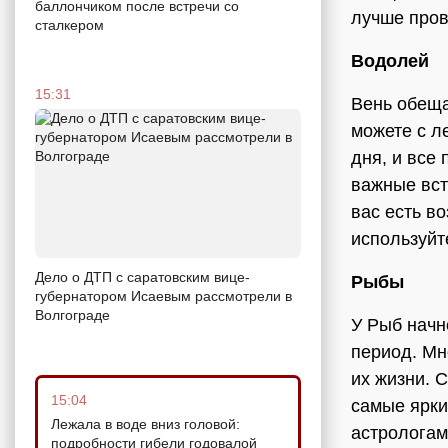
баллончиком после встречи со
лучше пров
сталкером
Водолей
15:31
Вень обеща
можете с л
дня, и все
важные вст
вас есть в
используйт
Дело о ДТП с саратовским вице-
Рыбы
губернатором Исаевым рассмотрели в
Волгограде
У Рыб начн
период. Мн
их жизни. 
15:04
самые ярки
Лежала в воде вниз головой:
астрологам
подробности гибели годовалой