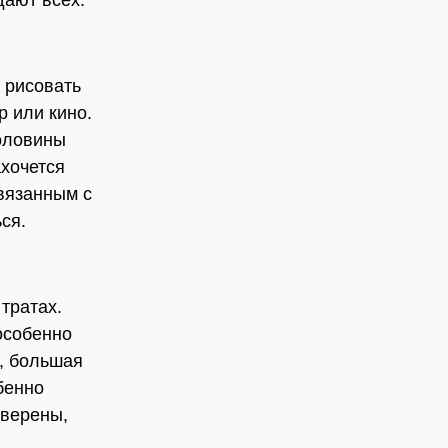
дают всех.
 рисовать
р или кино.
половины
ахочется
связанным с
ся.
тратах.
особенно
и, большая
бенно
уверены,