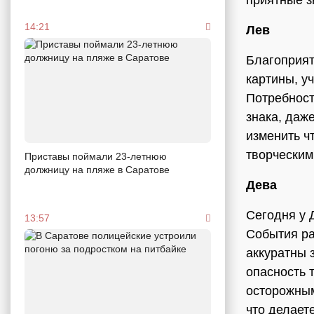
приятные з
14:21
Лев
Благоприят
картины, уч
Потребност
знака, даж
изменить ч
творческим
Приставы поймали 23-летнюю
должницу на пляже в Саратове
Дева
Сегодня у 
13:57
События ра
аккуратны 
опасность 
осторожным
что делает