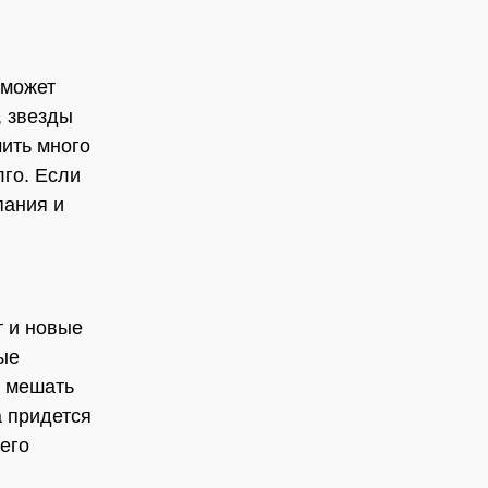
оможет
, звезды
ить много
лго. Если
пания и
т и новые
ые
и мешать
а придется
 его