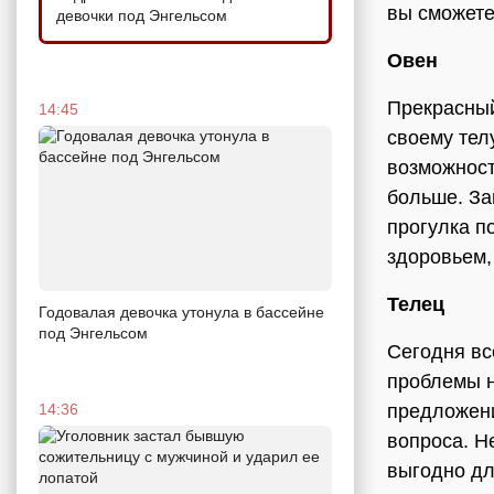
вы сможете
девочки под Энгельсом
Овен
Прекрасный
14:45
своему тел
возможност
больше. За
прогулка п
здоровьем,
Телец
Годовалая девочка утонула в бассейне
под Энгельсом
Сегодня вс
проблемы н
14:36
предложени
вопроса. Н
выгодно дл