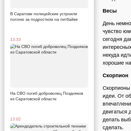
Весы
В Саратове полицейские устроили
погоню за подростком на питбайке
День немно
чувство юм
сегодня да
13:33
интересных
некуда идт
хорошие на
Скорпион
Скорпионы 
На СВО погиб доброволец Поздняков
идеи. От о
из Саратовской области
впечатлени
двигаться 
13:02
делать выбо
сделать.