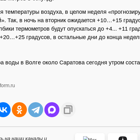
ся температуры воздуха, в целом неделя «прогнозир
». Так, в ночь на вторник ожидается +10…+15 градус
лбики термометров будут опускаться до +4... +11 гра
 +20…+25 градусов, в остальные дни до конца неде
а воды в Волге около Саратова сегодня утром сост
form.ru
ь на наши каналы и