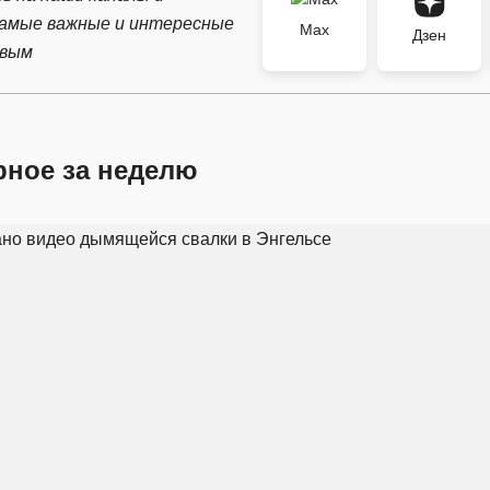
самые важные и интересные
Max
Дзен
рвым
рное за неделю