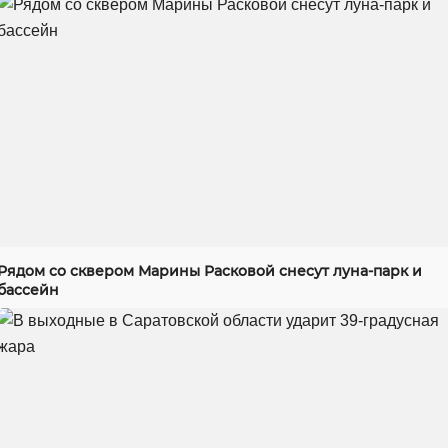
Рядом со сквером Марины Расковой снесут луна-парк и
бассейн