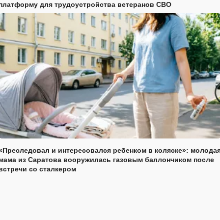
платформу для трудоустройства ветеранов СВО
«Преследовал и интересовался ребенком в коляске»: молода
мама из Саратова вооружилась газовым баллончиком после
встречи со сталкером