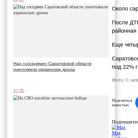
Около сар
После ДТ
районная
Еще четыр
Саратовс
Над «соседями» Саратовской области
под 22% г
уничтожили украинские дроны
Фото: © sari
07:00
Поделиться
новостью:
Подпишитес
Max