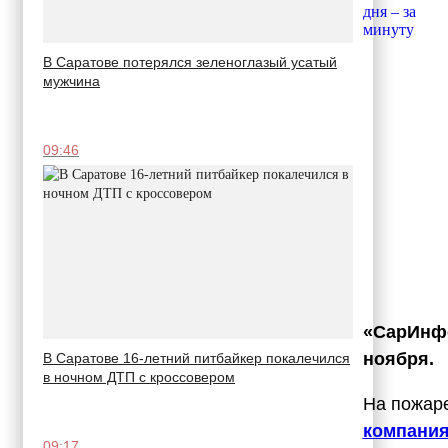
В Саратове потерялся зеленоглазый усатый
мужчина
09:46
«СарИнфо
ноября.
В Саратове 16-летний питбайкер покалечился
в ночном ДТП с кроссовером
На пожар
компания
09:17