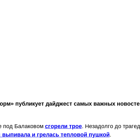
рм» публикует дайджест самых важных новостей
е под Балаковом
сгорели трое
. Незадолго до траге
 выпивала и грелась тепловой пушкой
.