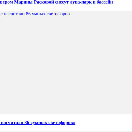
квером Марины Расковой снесут луна-парк и бассейн
 насчитали 86 «умных светофоров»