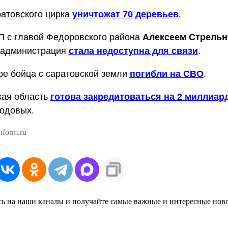
атовского цирка
уничтожат 70 деревьев
.
П с главой Федоровского района
Алексеем Стрель
 администрация
стала недоступна для связи
.
е бойца с саратовской земли
погибли на СВО
.
кая область
готова закредитоваться на 2 миллиар
одовых.
nform.ru
ь на наши каналы и получайте самые важные и интересные нов