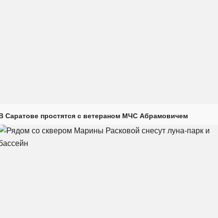
В Саратове простятся с ветераном МЧС Абрамовичем