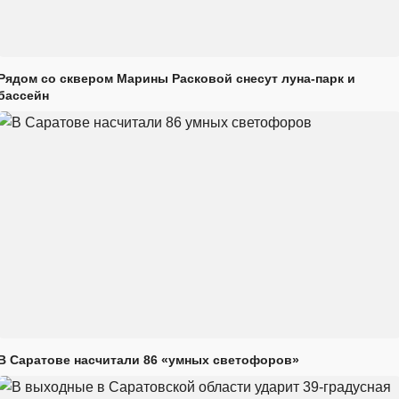
Рядом со сквером Марины Расковой снесут луна-парк и
бассейн
В Саратове насчитали 86 «умных светофоров»