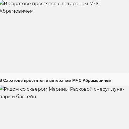
В Саратове простятся с ветераном МЧС Абрамовичем