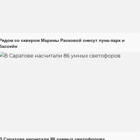
Рядом со сквером Марины Расковой снесут луна-парк и
бассейн
В Саратове насчитали 86 «умных светофоров»