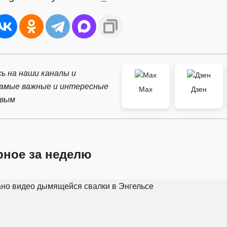
ь на наши каналы и
самые важные и интересные
Max
Дзен
рвым
рное за неделю