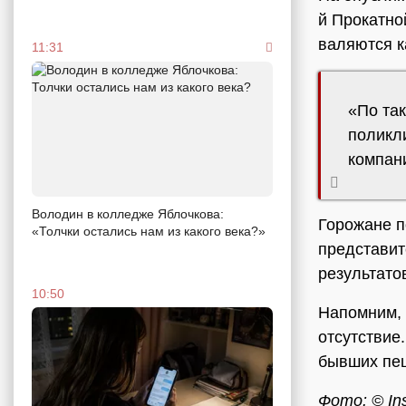
й Прокатно
валяются к
11:31
«По так
поликли
компани
Володин в колледже Яблочкова:
Горожане п
«Толчки остались нам из какого века?»
представит
результато
10:50
Напомним, 
отсутствие
бывших пеш
Фото: © In